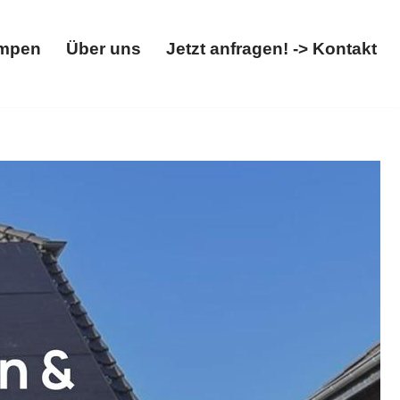
mpen
Über uns
Jetzt anfragen! -> Kontakt
Wärmepumpen
Über uns
Jetzt anfragen! -> Kontakt
e, Wallbox ansehen. Öffnen Sie ✓Wärmepumpe,
ofi. Wir begleiten Sie auf Ihrem Weg ✉.