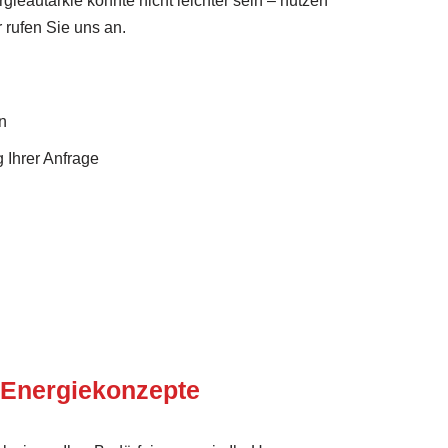
rgieautarkie könnte nicht leichter sein – nutzen
 rufen Sie uns an.
n
 Ihrer Anfrage
 Energie­konzepte