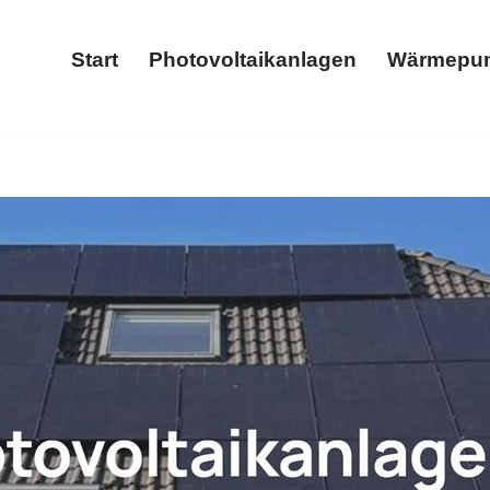
Start
Photovoltaikanlagen
Wärmepu
Start
Photovoltaikanlagen
age oder ✓Stromspeicher, Photovoltaikanlage, Wärmepump
er ✓Wallbox für Dorsel?
Solarteam-Hacker, Ihr Energiepr