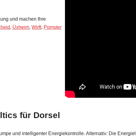
tzung und machen Ihre
cheid
,
Üxheim
,
Wirft
,
Pomster
tics für Dorsel
pe und intelligenter Energiekontrolle. Alternativ: Die Energie