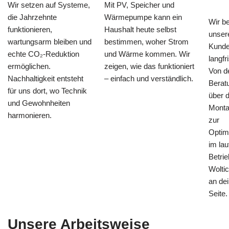
Wir setzen auf Systeme,
Mit PV, Speicher und
die Jahrzehnte
Wärmepumpe kann ein
Wir be
funktionieren,
Haushalt heute selbst
unser
wartungsarm bleiben und
bestimmen, woher Strom
Kund
echte CO₂-Reduktion
und Wärme kommen. Wir
langfri
ermöglichen.
zeigen, wie das funktioniert
Von d
Nachhaltigkeit entsteht
– einfach und verständlich.
Berat
für uns dort, wo Technik
über d
und Gewohnheiten
Monta
harmonieren.
zur
Optim
im la
Betrie
Woltic
an dei
Seite.
Unsere Arbeitsweise