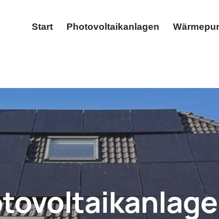
Start
Photovoltaikanlagen
Wärmepu
Start
Photovoltaikanlagen
olarteam-Hacker als auch ✓Stromspeicher, Wärmepumpe, P
✓Solaranlage, ✓Stromspeicher und ✓Wallbox in Frechen. E