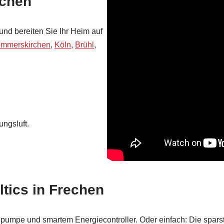
echen
und bereiten Sie Ihr Heim auf
mmerskirchen
,
Köln
,
Brühl
,
ngsluft.
tics in Frechen
pumpe und smartem Energiecontroller. Oder einfach: Die spars