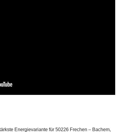
tärkste Energievariante für 50226 Frechen – Bachem,