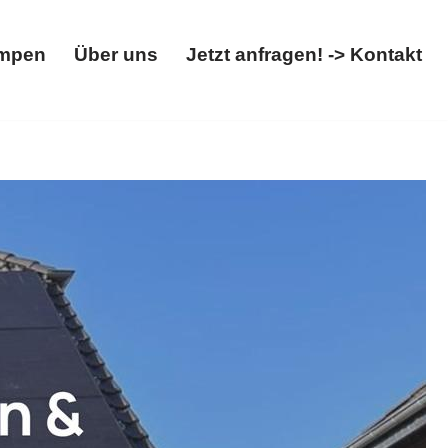
mpen
Über uns
Jetzt anfragen! -> Kontakt
Wärmepumpen
Über uns
Jetzt anfragen! -> Kontakt
hotovoltaikanlage, Wallbox.
Solarteam-Hacker, Ihr
rleben Sie unseren Service ✉.