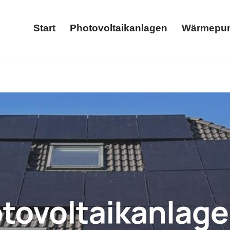
Start
Photovoltaikanlagen
Wärmepu
Start
Photovoltaikanlagen
✓Photovoltaikanlage, Wärmepumpe, Stromspeicher, Wallbo
m-Hacker, Ihr Solar & Wärmepumpenfachmann. Erleben Sie