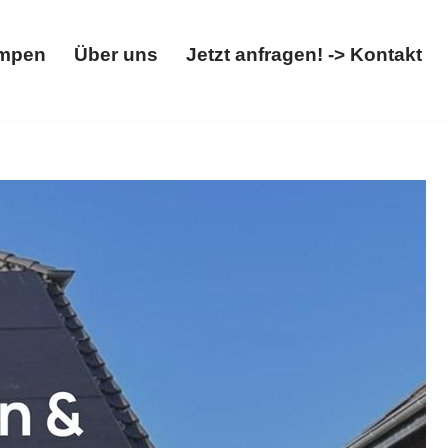
mpen
Über uns
Jetzt anfragen! -> Kontakt
Wärmepumpen
Über uns
Jetzt anfragen! -> Kontakt
x. ✓Photovoltaikanlage, ✓Solaranlage, ✓Wärmepumpe,
 unseren Service ✉.