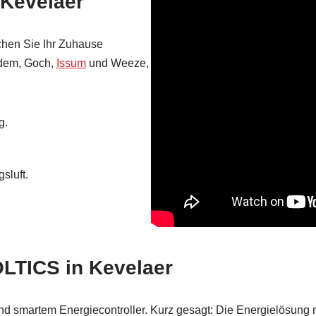
 Kevelaer
chen Sie Ihr Zuhause
edem, Goch,
Issum
und Weeze,
g.
sluft.
LTICS in Kevelaer
 smartem Energiecontroller. Kurz gesagt: Die Energielösung m