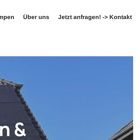
mpen
Über uns
Jetzt anfragen! -> Kontakt
Wärmepumpen
Über uns
Jetzt anfragen! -> Kontakt
nlage, Wallbox. Sofort bei Solarteam-Hacker:
ar & Wärmepumpenprofi. Wir kreieren Lösungen für Sie