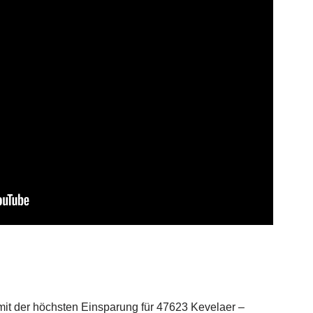
it der höchsten Einsparung für 47623 Kevelaer –