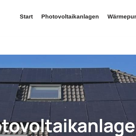
Start
Photovoltaikanlagen
Wärmepu
Start
Photovoltaikanlagen
am-Hacker und ✓Stromspeicher, Wärmepumpe, Photovoltaika
omspeicher als auch ✓Wallbox in 47623 Kevelaer, Ihr Sol