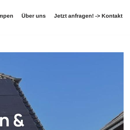
mpen
Über uns
Jetzt anfragen! -> Kontakt
Wärmepumpen
Über uns
Jetzt anfragen! -> Kontakt
mepumpe, Wallbox. Erhältlich: ✓Photovoltaikanlage,
fi. Gestalten Sie die Zukunft mit uns ✉.