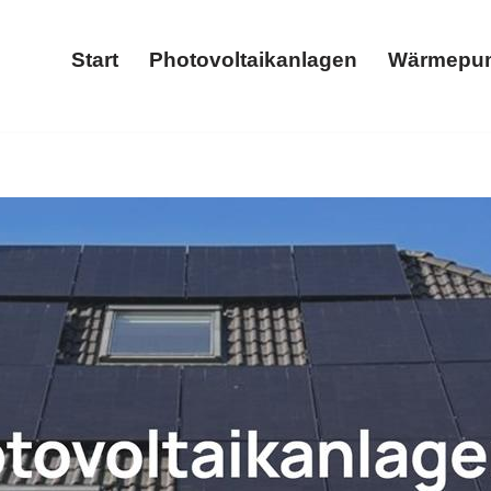
Start
Photovoltaikanlagen
Wärmepu
Start
Photovoltaikanlagen
aranlage als auch ✓Photovoltaikanlage, Stromspeicher, Wär
allbox in Leienkaul bei Solarteam-Hacker – Ihr Energiepro