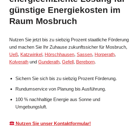
günstige Energiekosten im
Raum Mosbruch
Nutzen Sie jetzt bis zu siebzig Prozent staatliche Förderung
und machen Sie Ihr Zuhause zukunftssicher für Mosbruch,
Ueß
,
Katzwinkel
,
Hörschhausen
,
Sassen
,
Horperath
,
Kolverath
und
Gunderath
,
Gefell
,
Bereborn
.
Sichern Sie sich bis zu siebzig Prozent Förderung.
Rundumservice von Planung bis Ausführung.
100 % nachhaltige Energie aus Sonne und
Umgebungsluft.
Nutzen Sie unser Kontaktformular!