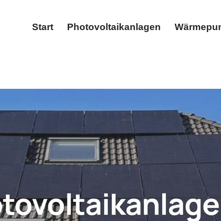
Start
Photovoltaikanlagen
Wärmepu
Start
Photovoltaikanlagen
lage oder ✓Photovoltaikanlage, Wärmepumpe, Stromspeiche
, ✓Wärmepumpe, ✓Solaranlage, ✓Stromspeicher oder ✓Wallbo