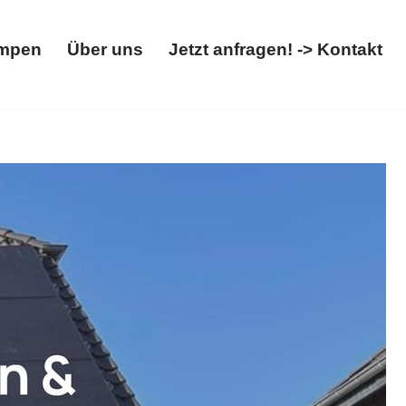
mpen
Über uns
Jetzt anfragen! -> Kontakt
Wärmepumpen
Über uns
Jetzt anfragen! -> Kontakt
r, Wallbox entdecken.
Solarteam-Hacker, in 56254
x. Wir sind bereit für Ihre Vorstellungen ✉.