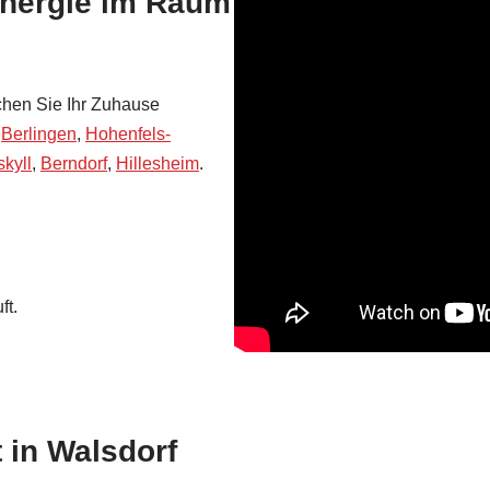
Energie im Raum
chen Sie Ihr Zuhause
,
Berlingen
,
Hohenfels-
kyll
,
Berndorf
,
Hillesheim
.
ft.
 in Walsdorf