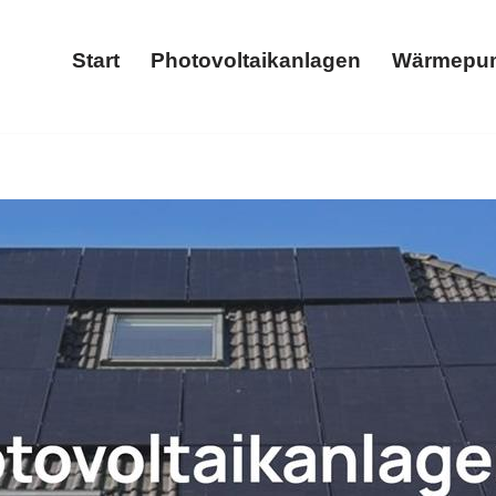
Start
Photovoltaikanlagen
Wärmepu
Start
Photovoltaikanlagen
Wärmepumpe, Stromspeicher, Photovoltaikanlage, Wallbox
arteam-Hacker, Ihr Solar & Wärmepumpenexperte. Ihre erste