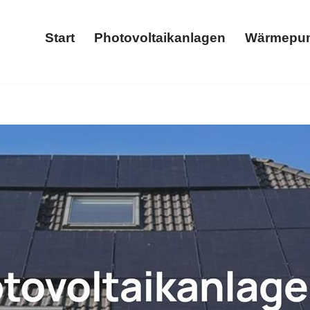
Start
Photovoltaikanlagen
Wärmepu
Start
Photovoltaikanlagen
eam-Hacker und ✓Photovoltaikanlage, Wärmepumpe, Stroms
ärmepumpe, ✓Stromspeicher oder ✓Wallbox Ihr Solarexperte