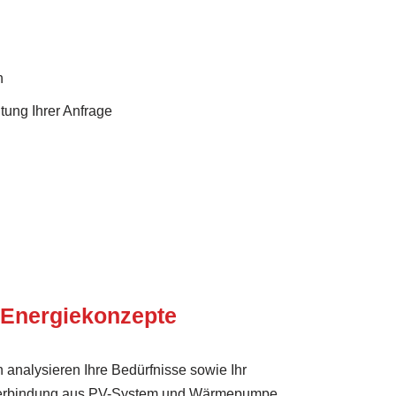
n
tung Ihrer Anfrage
 Energie­konzepte
analysieren Ihre Bedürfnisse sowie Ihr
 Verbindung aus PV-System und Wärmepumpe