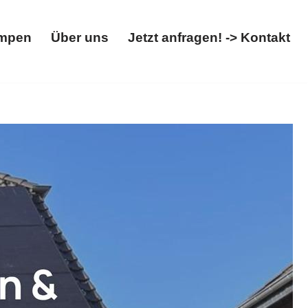
mpen
Über uns
Jetzt anfragen! -> Kontakt
Wärmepumpen
Über uns
Jetzt anfragen! -> Kontakt
peicher, Wallbox.
Solarteam-Hacker, für 54595
. Wir bringen Ihre Projekte voran ✉.