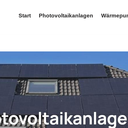
Start
Photovoltaikanlagen
Wärmepu
Start
Photovoltaikanlagen
am-Hacker oder ✓Photovoltaikanlage, Wärmepumpe, Stromsp
ls auch ✓Wallbox in Ehlscheid.
Solarteam-Hacker, Ihr E