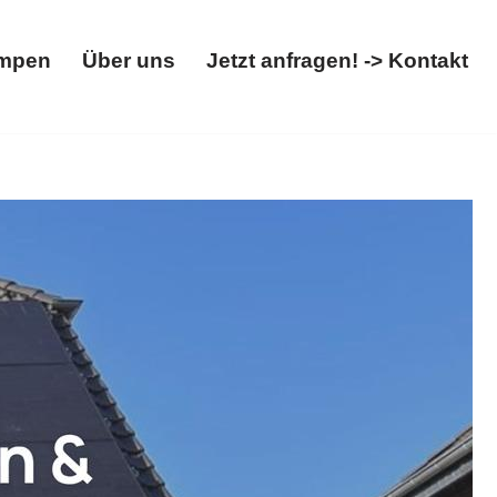
mpen
Über uns
Jetzt anfragen! -> Kontakt
Wärmepumpen
Über uns
Jetzt anfragen! -> Kontakt
eicher, Wallbox. Haben Sie gesucht: ✓Solaranlage,
nergieberater. Wir machen den Unterschied ✉.