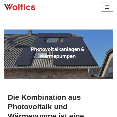
Zum
Inhalt
springen
Erfahren Sie mehr über Solaranlage in Eichenbach bei
Solarteam-Hacker oder ✓Stromspeicher, Wärmepumpe,
Photovoltaikanlage, Wallbox. Solarteam-Hacker, Ihr Solar &
Wärmepumpenfachmann in Eichenbach – jetzt
✓Photovoltaikanlage, ✓Solaranlage, ✓Wärmepumpe,
✓Stromspeicher als auch ✓Wallbox. Ihre Zufriedenheit ist
unsere Priorität ✉.
Die Kombination aus
Photovoltaik und
Wärmepumpe ist eine