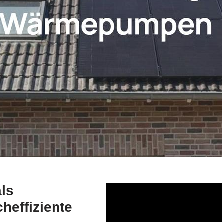
ls
heffiziente