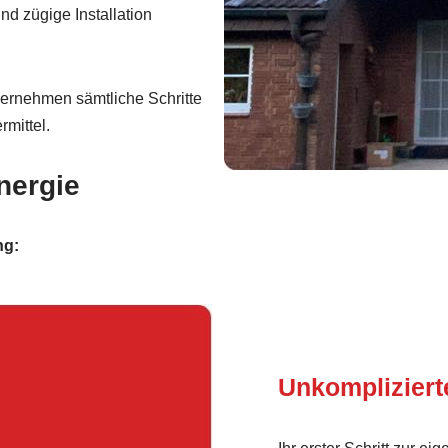
d zügige Installation
ernehmen sämtliche Schritte
rmittel.
nergie
ng:
Unkomplizier