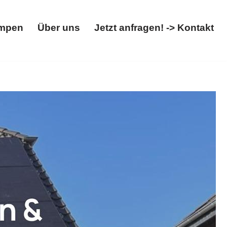
mpen
Über uns
Jetzt anfragen! -> Kontakt
Wärmepumpen
Über uns
Jetzt anfragen! -> Kontakt
mpe, Wallbox. Brauchen Sie ✓Photovoltaikanlage,
list. Ihre erste Wahl für Qualität ✉.