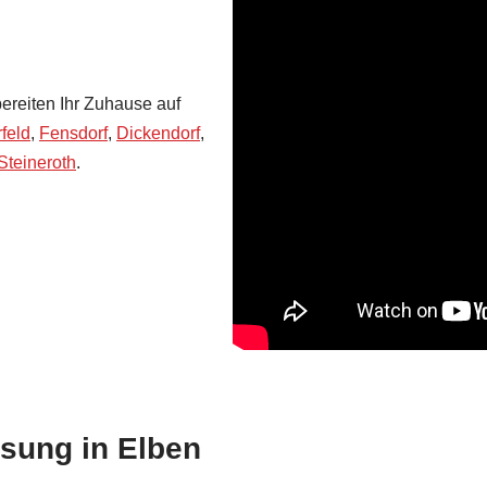
bereiten Ihr Zuhause auf
feld
,
Fensdorf
,
Dickendorf
,
Steineroth
.
sung in Elben