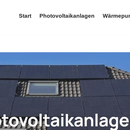
Start
Photovoltaikanlagen
Wärmepu
Start
Photovoltaikanlagen
Hacker oder ✓Photovoltaikanlage, Stromspeicher, Wärmepu
allbox in 57580 Elben?
Solarteam-Hacker, Ihr SolarSpezia